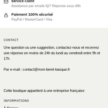
Service Client
choisies
Assistance par emails 5j/7 Réponse sous 48h
sur
la
Paiement 100% sécurisé
page
PayPal / MasterCard / Visa
du
produit
CONTACT
Une question ou une suggestion, contactez-nous et recevrez
une réponse en moins de 24h du lundi au vendredi entre 9h et
17h
Par e-mail :
contact@mon-beret-basque.fr
Cette boutique appartient à une entreprise française
INFORMATIONS