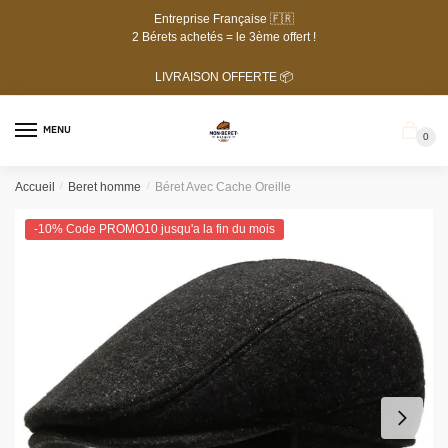
Passer
Aller
Entreprise Française 🇫🇷
à
au
2 Bérets achetés = le 3ème offert !
la
contenu
LIVRAISON OFFERTE 📦
navigation
MENU
0
Accueil
/
Beret homme
/
Béret Avec Cache Oreille
-10% Code PROMO10 jusqu'a la fin du mois