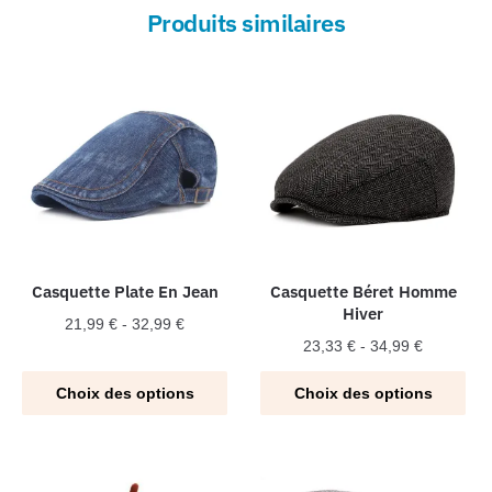
Produits similaires
Casquette Plate En Jean
Casquette Béret Homme
Hiver
21,99
€
-
32,99
€
23,33
€
-
34,99
€
Ce
Ce
produit
Choix des options
Choix des options
produit
a
a
plusieurs
plusieurs
variations.