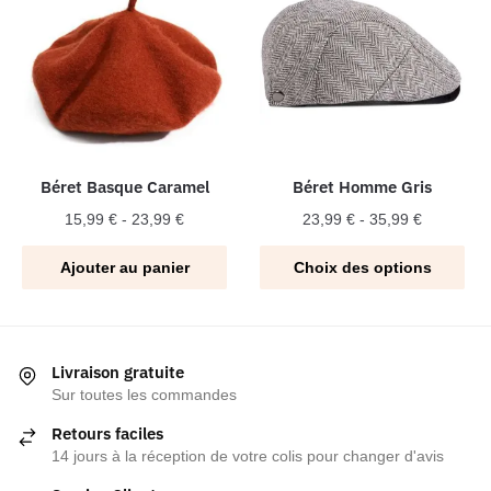
variations.
Les
Les
options
options
peuvent
peuvent
être
être
choisies
choisies
sur
sur
la
la
Béret Basque Caramel
Béret Homme Gris
page
page
du
15,99
€
-
23,99
€
23,99
€
-
35,99
€
du
produit
Ce
produit
Ajouter au panier
Choix des options
produit
a
plusieurs
variations.
Livraison gratuite
Les
Sur toutes les commandes
options
Retours faciles
peuvent
14 jours à la réception de votre colis pour changer d'avis
être